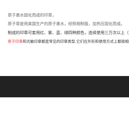
原子墨水固化而成的印章，
原子章是用美国生产的原子墨水，经照相制版，加热压固化而成。
制成的印章可套用红、紫、蓝、绿四种颜色，连续使用三万次以上（
原子印章
和光敏印章都是常见的印章类型,它们在外形和使用方式上都很相