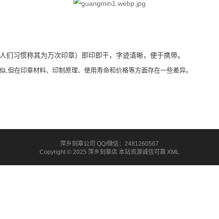
人们习惯称其为万次印章）即印即干，字迹清
晰，便于携
带。
似,但在印章材料、印制原理、使用寿命和价格等方面存在一些差异。
萍乡刻章公司 QQ/微信：2481260567
Copyright © 2025 萍乡刻章店 本站资源诚信可靠
XML