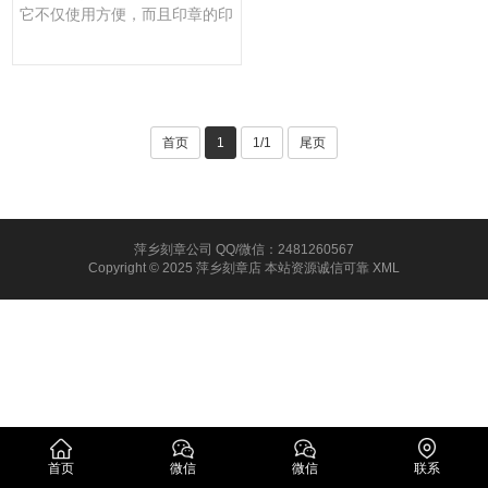
它不仅使用方便，而且印章的印
面可随意更换，方便用户多···
首页
1
1/1
尾页
萍乡刻章公司 QQ/微信：2481260567
Copyright © 2025 萍乡刻章店 本站资源诚信可靠
XML
首页
微信
微信
联系