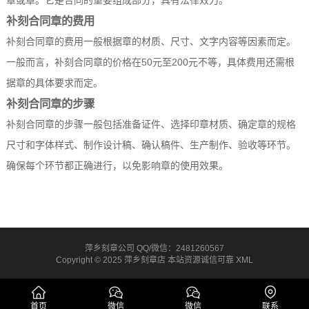
章或章。它是合同的重要组成部分，具有法律效力。
补刻合同章的费用
补刻合同章的费用一般根据章的材质、尺寸、文字内容等因素而定。
一般而言，补刻合同章的价格在50元至200元不等，具体费用还需根
据章的具体要求而定。
补刻合同章的步骤
补刻合同章的步骤一般包括准备证件、选择印章材质、确定章的规格
尺寸和字体样式、制作设计稿、确认稿件、生产制作、验收等环节。
确保每个环节都正确进行，以免影响章的使用效果。
萍乡刻章公司 QQ/微信：2481260567
Copyright © 2025 萍乡刻章店 本站资源诚信可靠
XML
首页
微信
微信
联系