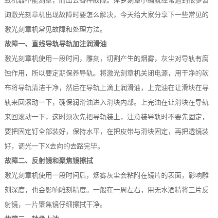
致机器不能刻章，而出去各种故障。
萍乡刻章
小编就经常遇到很多咨
询激光刻章机出现故障时要怎么解决，今天给大家分享下一些常见的
激光刻章机常见故障和处理方法。
故障一、直线导轨导轨加注润滑油
激光刻章机使用一段时间，雕刻，切割产生的烟雾，灰尘对导轨有腐
蚀作用，所以要定期保养导轨。将激光刻章机关闭电源，用干净的软
布将导轨清洁干净，然后在导轨上滴上润滑油，上完油在让滑块在导
轨来回滚动一下，确保润滑油进入滑块内部。上完油在让滑块在导轨
来回滚动一下，这时须次先把导轨装上，注意装导轨时不要先固定，
要把固定钉全部装好，保持水平，在把皮带与滑块固定，再把透镜装
好，调光一下X去向的去路完毕。
故障二、反射镜和聚焦镜擦拭
激光刻章机使用一段时间后，烟雾灰尘会粘附在镜片的表面，影响雕
刻深度，也会影响雕刻精度。一般在一周左右，用无水酒精将三片反
射镜，一片聚焦镜仔细擦拭干净。